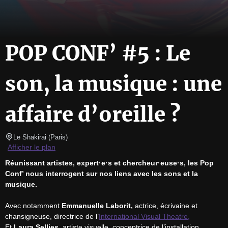
POP CONF’ #5 : Le
son, la musique : une
affaire d’oreille ?
Le Shakirai
(
Paris
)
Afficher le plan
Réunissant artistes, expert·e·s et chercheur·euse·s, les Pop 
Conf’ nous interrogent sur nos liens avec les sons et la 
musique.
Avec notamment 
Emmanuelle Laborit,
 actrice, écrivaine et 
chansigneuse, directrice de l’
International Visual Theatre,
Et 
Laura Sellies
, artiste visuelle, conceptrice de l’installation 